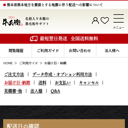
熊本県熊本地方を震源とする地震に伴う配送への影響について
名前入り木箱の
黒毛和牛ギフト
メニュー
最短翌日発送
全国送料無料
閲覧履歴
ご利用ガイド
お問い合わせ
法人様へ
HOME
ご利用ガイド
お届け日・納期
ご注文方法
データ作成・オプション利用方法
お届け日･納期
送料
お支払い
キャンセル
見積書･他
法人様
Q&A
配送日の確認